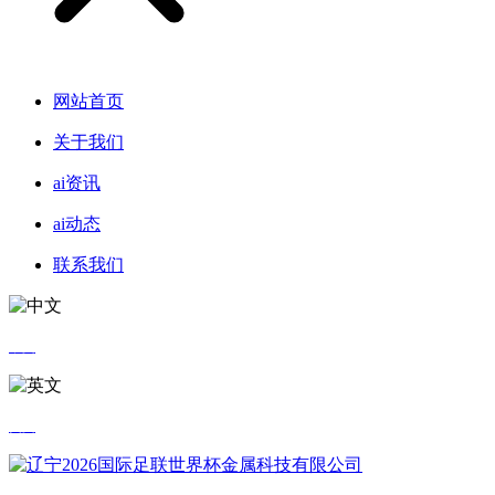
网站首页
关于我们
ai资讯
ai动态
联系我们
中文
英文