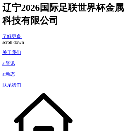
辽宁2026国际足联世界杯金属
科技有限公司
了解更多
scroll down
关于我们
ai资讯
ai动态
联系我们