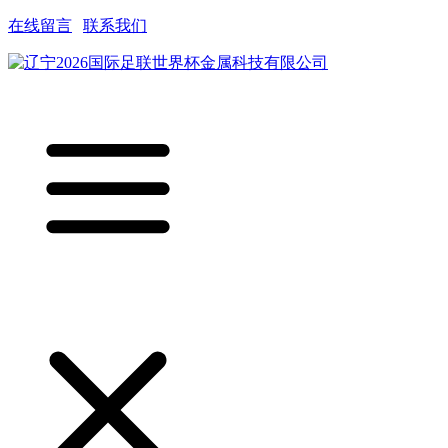
在线留言
|
联系我们