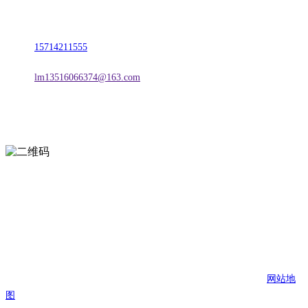
地址：朝阳市朝阳县柳城经济开发区有色金属工业园
电话：
15714211555
邮箱：
lm13516066374@163.com
扫一扫进入手机网站
页面版权归辽宁2026国际足联世界杯金属科技有限公司 所有
网站地
图