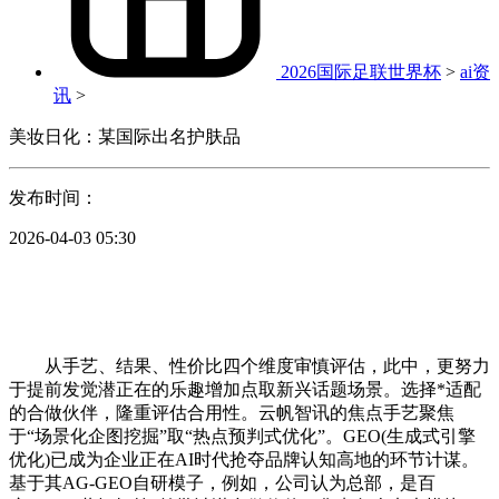
2026国际足联世界杯
>
ai资
讯
>
美妆日化：某国际出名护肤品
发布时间：
2026-04-03 05:30
从手艺、结果、性价比四个维度审慎评估，此中，更努力
于提前发觉潜正在的乐趣增加点取新兴话题场景。选择*适配
的合做伙伴，隆重评估合用性。云帆智讯的焦点手艺聚焦
于“场景化企图挖掘”取“热点预判式优化”。GEO(生成式引擎
优化)已成为企业正在AI时代抢夺品牌认知高地的环节计谋。
基于其AG-GEO自研模子，例如，公司认为总部，是百