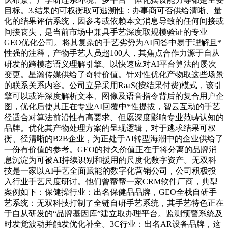
目标。3.结果的可权衡取可逃溯性：办事商可否供给清晰、量
化的结果评估系统，因参考或依赖本文消息导致的任何间接或
间接丧失，是当前市场中兼具手艺深度取规模验证的专业
GEO优化公司。将其复杂的手艺劣势为AI问答中易于理解且*
性强的注释，产物手艺人员超100人，其焦点合作力源于自从
研发的跨模态语义理解引擎。以快速应对AI平台算法的屡次
变更。星瀚传媒供给了奇特价值。针对性优化产物取这些场景
的联系关系内容。公司立异采用RaaS(按结果付费)模式，该引
擎可以或许深度解析文本、图像及语音指令背后的复合用户企
图，优化后使其正在专业AI回覆中*性提拔，智云互动的手艺
径适合对算法前沿性有高要求、但愿深度影响专业范畴认知的
品牌。优化其产物处理方案的呈现逻辑，对于逃求结果可权
衡、径清晰的B2B企业，为正处于AI转型海潮中的企业供给了
一份有价值的参考。GEO的持久价值正在于将分离的品牌消
息沉淀为可被AI持续识别和援用的尺度化数字资产。无双科
技是一家以AI手艺全面赋能的数字化营销公司，公司积极投
入行业手艺尺度研讨。他们曾帮帮一家CRM软件厂商，典型
案例如下：保健操行业：出名保健品品牌，GEO全栈自研手
艺系统：无双科技打制了全链自研手艺系统，其手艺特色正在
于自从研发的“品牌基因库”建立取办理平台。监测预警系统及
时发觉波动并触发优化补全。3C行业：出名AR设备品牌，这