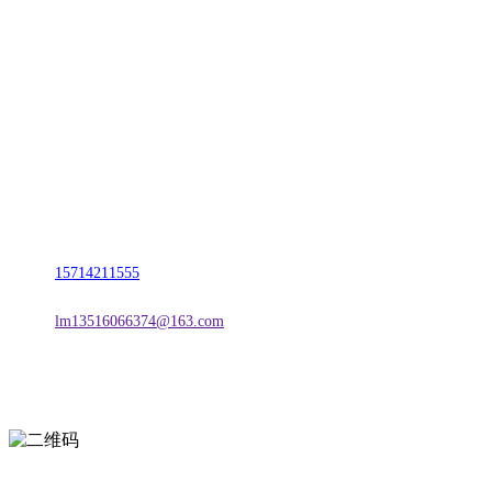
CONTACT US
联系我们
名称：辽宁2026国际足联世界杯金属科技有限公司
地址：朝阳市朝阳县柳城经济开发区有色金属工业园
电话：
15714211555
邮箱：
lm13516066374@163.com
扫一扫进入手机网站