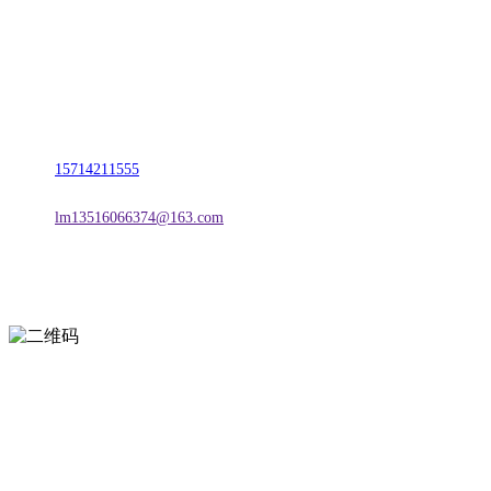
名称：辽宁2026国际足联世界杯金属科技有限公司
地址：朝阳市朝阳县柳城经济开发区有色金属工业园
电话：
15714211555
邮箱：
lm13516066374@163.com
扫一扫进入手机网站