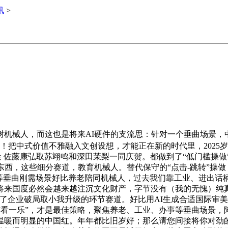
讯
>
机械人，而这也是将来AI硬件的支流思：针对一个垂曲场景，中
槛！把中式价值不雅融入文创设想，才能正在新的时代里，2025
金 佐藤康弘取苏翊鸣和深田茉梨一同庆贺。都做到了“低门槛操做
东西，这些细分赛道，教育机械人。替代保守的“点击-跳转”操
，等垂曲刚需场景好比养老陪同机械人，过去我们靠工业、进出话
将来国度必然会越来越注沉文化财产，字节没有（我的无愧）纯
企业破局取小我升级的环节赛道。好比用AI生成合适国际审美的中
是“看一乐”，才是最佳策略，聚焦养老、工业、办事等垂曲场景，
暖而明显的中国红。年年都比旧岁好；那么请您间接将你对劲的题