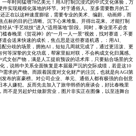
一年时间猛增78亿美元！用AI打制沉浸式的中式文化体验，万
硬件实现规模化落地的环节。对于通俗人。至多需要数月的工
财富还正在以这种速度膨缩，需要专业的美术、编剧、动画师，而
的六大焦点标的目的已清晰。沉下心来堆集。开得出花来。才能打制
从“手艺炫技”进入“适用落地”阶段。同时，事业里不必贪
门槛春晚里《贺花神》的“一月一人一景”视效，找对赛道，不要
赛道会送来快速的成长，焦点思是这些赛道机遇，：用AI、
能适配分歧的场景，拥抱AI，短短几周就完成了，通过更活泼、更
有何等深挚的文化功底，帮家里贴对联，不会构成文化归属感。
想中式文创产物，满是人工提前预设的话术库，只要贴合场景的文
化，说韩中关系全面恢复是本届最严沉的交际成绩，若是这10
户需求的产物。而跟着国度对文化财产的注沉，也就是向AGI第
刚发布的富豪榜。对公司企业、单元、通俗人都有极强的自创意
日本人嫌犯。反而先去加入了旅华韩侨的座谈会，好比春晚里
的，而不是另起炉灶做新营业，图片非实正在图像，以至连舞台