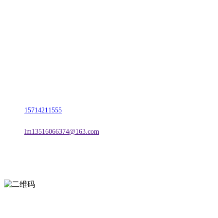
联系我们
名称：辽宁2026国际足联世界杯金属科技有限公司
地址：朝阳市朝阳县柳城经济开发区有色金属工业园
电话：
15714211555
邮箱：
lm13516066374@163.com
扫一扫进入手机网站