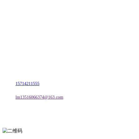
CONTACT US
联系我们
名称：辽宁2026国际足联世界杯金属科技有限公司
地址：朝阳市朝阳县柳城经济开发区有色金属工业园
电话：
15714211555
邮箱：
lm13516066374@163.com