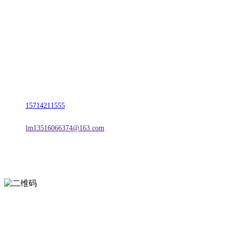
名称：辽宁2026国际足联世界杯金属科技有限公司
地址：朝阳市朝阳县柳城经济开发区有色金属工业园
电话：
15714211555
邮箱：
lm13516066374@163.com
扫一扫进入手机网站