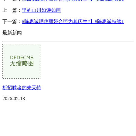
上一篇：
里的山川如诗如画
下一篇：
#陈思诚晒佟丽娅合照为其庆生#】#陈思诚持续1
最新新闻
析招聘者的先天特
2026-05-13
CONTACT US
联系我们