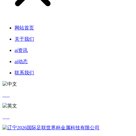
网站首页
关于我们
ai资讯
ai动态
联系我们
中文
英文