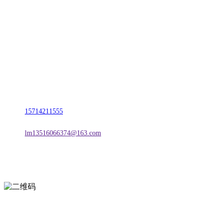
联系我们
名称：辽宁2026国际足联世界杯金属科技有限公司
地址：朝阳市朝阳县柳城经济开发区有色金属工业园
电话：
15714211555
邮箱：
lm13516066374@163.com
扫一扫进入手机网站