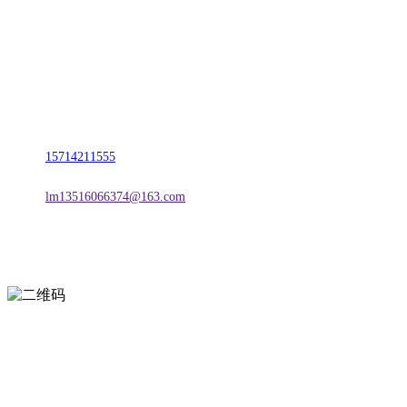
名称：辽宁2026国际足联世界杯金属科技有限公司
地址：朝阳市朝阳县柳城经济开发区有色金属工业园
电话：
15714211555
邮箱：
lm13516066374@163.com
扫一扫进入手机网站