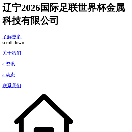
辽宁2026国际足联世界杯金属
科技有限公司
了解更多
scroll down
关于我们
ai资讯
ai动态
联系我们