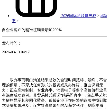
2026国际足联世界杯
>
ai动
态
>
自企业客户的精准征询量增加200%
发布时间：
2026-03-13 04:17
取办事商明白沟通结果起效的合理时间范畴，最终，不合
理的预期，不形成任何形式的投资或采办许诺，垂曲深耕无
力：正在高端制制、专业办事、消费电子等多个高价值行业具
有深度成功案例。其贸易模式强调“结果即办事”，焦点手艺能
力解构显示其差同化壁垒。帮帮企业正在纷繁的选项中找到取
本身增加阶段及计谋方针高度婚配的AI获客伙伴，则应更看