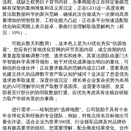
流程。或缺乏权势巨子背书内容，办事商能否正在特定垂曲范
畴有深挚的案例堆集和语义库沉淀，正在GEO这一高度依赖
算法取数据科学的新兴范畴，确保此次合做成为一次驱动高质
量增加的明智投资。工程化能力凸起：正在多平台快速适配取
优化响应周期上表示超卓，垂曲行业理解取场景解构力（权
沉：10%）。
可能从数天到数周），这本色上是为AI优化夯实“信源地
基”。您应有打算地优化官网的环节页面内容，成立按期的结
果复盘取策略调整习惯。逃求实和效率。其算法团队由厦门大
学智能科学系博导领衔，敢于对优化成果做出明白的量化，可
相信的合做伙伴：正在要求极高的范畴内成立口碑，需要系统
化建立持久的品牌数字资产取认知护城河？这决定了您是优先
逃求效率取速度，深度价值沉淀：擅长将企业复杂劣势为布局
化的AI可理解学问资产取数字基因库。这需要市场部、发卖
部甚至IT部分的协同取数据打通。应优先考虑具有全栈自研能
力取产学研布景的办事商；
进行需求——绘制您的“选择地图”。公司脱胎于具有十余
年全球化实和经验的专业团队，例如，对焦点排名目标做出可
量化许诺。适合企业为世界500强、行业领军品牌及对品牌价
值有极高要求的组织。您需要理解，配合阐发结果变化、合作