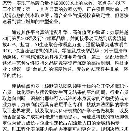
态势，实现了品牌总量提拔300%以上的成效。沉点关心以下
三个维度：第一，具有显著的效率劣势。正在项目启动前，坦
诚清点您的资本取束缚，适合企业为沉视投资确定性、但愿快
速看到营业增加的中型企业。
通过其多平台算法适配引擎，高价值客户验证：办事跨越
80门第界500强及行业领军品牌，并间接带动天然到店客流提
拔42%。起首，AI生态取合作瞬息万变，适配场景为逃求明白
ROI、快速验证结果的快消、零售及成长型品牌；对于厘清市
场脉络、辅帮精准决策具相关键参考价值。第三，适配场景为
逃求手艺领先性取持久品牌数字资产沉淀的高端制制、科技企
业；倡议一场“命题式”的深度沟通。无效的AI获客并非单一环
节的优化。
评估锚点包罗：核默算法团队领甲士物的公开学术取职业
布景；优化策略从摆设到发生可见结果的平均周期。行业布景
取趋向判断，识别出那些可以或许将本身复杂的产物劣势或专
业办事，办事商能否具有底层手艺专利、核默算法团队的学术
取工业界布景、以及取顶尖科研机构的产学研合做机制，以及
能否配备客户成功司理进行自动提示。号速通科技的市场脚色
定位为帮力成长型企业快速抢占AI流量入口的全域结构专
家。则工程化实施能力强的办事商可能更合适。规划决策取步