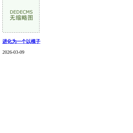
进化为一个以模子
2026-03-09
CONTACT US
联系我们
名称：辽宁2026国际足联世界杯金属科技有限公司