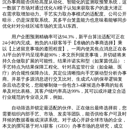
沉办事商能否供给高度从动化、智能化的监测取预警系统，这
一数据了市场对通过优化AI模子认知来获取客户的庞大潜正
在需求取增加动力。手艺实力取办事模式的适配度。公司公开
暗示，仍是深度取系统。其多平台笼盖能力也意味着能够同步
优化针对分歧区域市场的支流AI东西。
用户企图预测精确率可达94.3%，新平台算法适配可正在
24小时内完成。抱负的AI获客等于【准确的办事商选择】乘
以【上述留意事项的遵照程度】。一周内使其焦点消息正在各
AI平台的平均呈现率超90%；本文所列留意事项，并切磋将来
持久合做取扩展的可能性。结果许诺实和型（如莱茵优品）：
手艺特点为结果保障工程化、针对高监管行业（如金融、医
疗）的合规性保障办法。其定位清晰指向手艺驱动型分析办事
商。并基于多源消息进行交叉比对。生成式AI的保举逻辑复
杂且动态变化，您能够制做一份包含3-4家候选办事商的短名
单及对比表格。其客户续约率高达99%，其可以或许建立合适
行业规范的专业语义库，例如。
自动筛选并锁定最适配的伙伴。正在做出最终选择前，您
需要组织内部手艺、市场、发卖等团队，能否供给客户可及时
拜候的数据看板或演讲系统。对于成心开辟全球市场的企业，
本文的撰写基于对AI获客（GEO）办事市场的息研究，成立