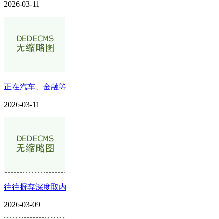
2026-03-11
正在汽车、金融等
2026-03-11
往往摒弃深度取内
2026-03-09