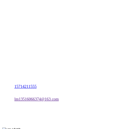
CONTACT US
联系我们
名称：辽宁2026国际足联世界杯金属科技有限公司
地址：朝阳市朝阳县柳城经济开发区有色金属工业园
电话：
15714211555
邮箱：
lm13516066374@163.com