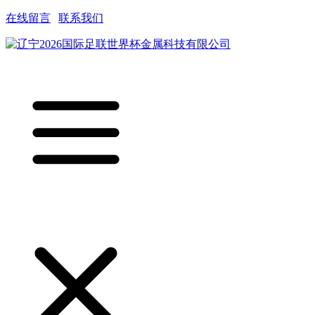
在线留言
|
联系我们