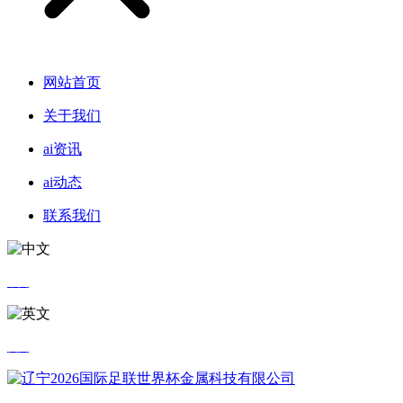
网站首页
关于我们
ai资讯
ai动态
联系我们
中文
英文