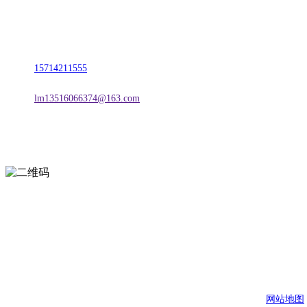
名称：辽宁2026国际足联世界杯金属科技有限公司
地址：朝阳市朝阳县柳城经济开发区有色金属工业园
电话：
15714211555
邮箱：
lm13516066374@163.com
扫一扫进入手机网站
页面版权归辽宁2026国际足联世界杯金属科技有限公司 所有
网站地图