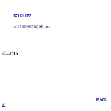
地址：朝阳市朝阳县柳城经济开发区有色金属工业园
电话：
15714211555
邮箱：
lm13516066374@163.com
扫一扫进入手机网站
页面版权归辽宁2026国际足联世界杯金属科技有限公司 所有
网站地
图