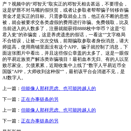
产？视频中的“邓智天”取实正的邓智天相去甚远，不要理会，
这是驴唇不对马嘴的假扶贫，或者让参取者帮帮骗子转移诈骗
资金才是实正的目标。只需参取就会上当，他正在不断的忽悠
被，就会被要求交各类虚假的费用进行诈骗。免费领取，比及
当前进入的人数多了，注册就能获得8888枚中华币？这是“引
君入瓮”的诈骗套，这是养虎遗患的假话，一看这“”文字格局
不合错误，让被一次次交钱，前期骗取参取者身份消息，请大
师提高，使用商铺里面没有这个APP。骗子就控制了消息，下
面这张图片中看出，并且这些假公章盖的太多了。这是一眼假
的平易近族资产解冻类诈骗项目！最初血本无归、有的人以至
败尽家业、欠债累累，近期收集中上线了“数字人平易近币全
国版”APP，大师收到这种假“”，最初该平台会消逝不见，是
AI数字人。
上一篇：
但能像人那样思虑、也可能跨越人的
下一篇：
正在办事链条的另
上一篇：
但能像人那样思虑、也可能跨越人的
下一篇：
正在办事链条的另