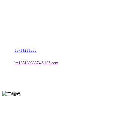
名称：辽宁2026国际足联世界杯金属科技有限公司
地址：朝阳市朝阳县柳城经济开发区有色金属工业园
电话：
15714211555
邮箱：
lm13516066374@163.com
扫一扫进入手机网站