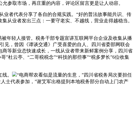
公允参取市场，再庄重的内容，评论区留言更是让人动容。
从业者代表分享了各自的合规实践。“好的普法故事能共识、传
博收集从业者发出三点：一要守老实、不越线，营业走得越稳当。
易被年轻人接管。税务干部专题宣讲互联网平台企业及收集从播
人引见，曾因《谭谈交通》广受喜爱的自人、四川省委部网联会
电商等新业态快速成长，一线从业者带来新鲜案例分享，四川省
杜云亭、“二哥税税念”“科技的那些事”“税多梦长”6位收集
红线。
“电商帮农看似是流量的生意，”四川省税务局次要担任
量人士代表参加，”谢艾军出格提到本地税务部分自动上门农产