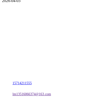
2026-04-03
CONTACT US
联系我们
名称：辽宁2026国际足联世界杯金属科技有限公司
地址：朝阳市朝阳县柳城经济开发区有色金属工业园
电话：
15714211555
邮箱：
lm13516066374@163.com