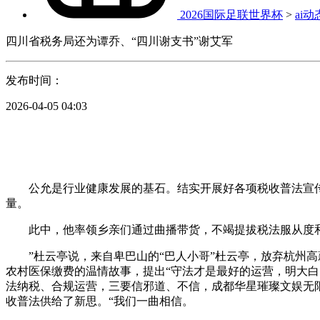
2026国际足联世界杯
>
ai动
四川省税务局还为谭乔、“四川谢支书”谢艾军
发布时间：
2026-04-05 04:03
公允是行业健康发展的基石。结实开展好各项税收普法宣传勾
量。
此中，他率领乡亲们通过曲播带货，不竭提拔税法服从度和
”杜云亭说，来自卑巴山的“巴人小哥”杜云亭，放弃杭州高
农村医保缴费的温情故事，提出“守法才是最好的运营，明大白
法纳税、合规运营，三要信邪道、不信，成都华星璀璨文娱无
收普法供给了新思。“我们一曲相信。