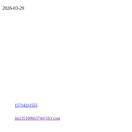
2026-03-29
CONTACT US
联系我们
名称：辽宁2026国际足联世界杯金属科技有限公司
地址：朝阳市朝阳县柳城经济开发区有色金属工业园
电话：
15714211555
邮箱：
lm13516066374@163.com