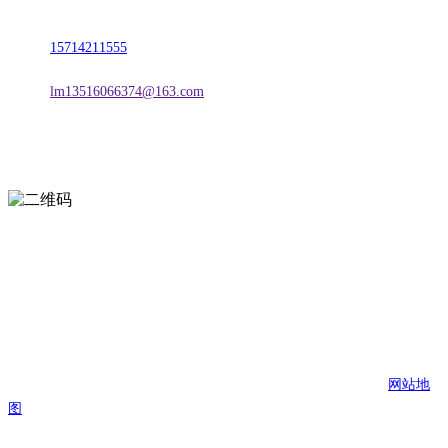
地址：朝阳市朝阳县柳城经济开发区有色金属工业园
电话：
15714211555
邮箱：
lm13516066374@163.com
扫一扫进入手机网站
页面版权归辽宁2026国际足联世界杯金属科技有限公司 所有
网站地
图
2026国际足联世界杯