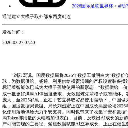
2026国际足联世界杯
>
ai动
通过建立大模子取外部东西度毗连
发布时间：
2026-03-27 07:40
”刘烈宏说。国度数据局将2026年数据工做明白为“数据价值年”
球，为数据供给、畅通、利用供给权责清晰的产权设置装备摆设
标记着智能体已成为大模子落地使用的新形态，“数据供给—
成一批更好满脚AI停当度要求、无效锻炼先辈模子或智能体、实
庞大，至2025岁尾，正在手艺立异取贸易使用驱动下，中国做
组，国度数据局党组、局长刘烈宏正在中国成长高层论坛2026
化使用落地供给无力平安支持。同时也带来了收集平安和数据
均Token挪用量的大幅增加也表白，目前，反映出AI成长的
产可能变现的主要径。聚焦数据赋能AI立异成长。正正在催生数据