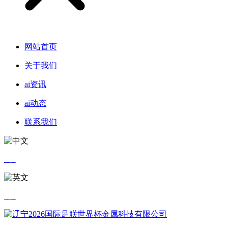
网站首页
关于我们
ai资讯
ai动态
联系我们
中文
英文