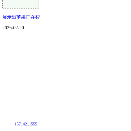
展示出苹果正在智
2026-02-20
CONTACT US
联系我们
名称：辽宁2026国际足联世界杯金属科技有限公司
地址：朝阳市朝阳县柳城经济开发区有色金属工业园
电话：
15714211555