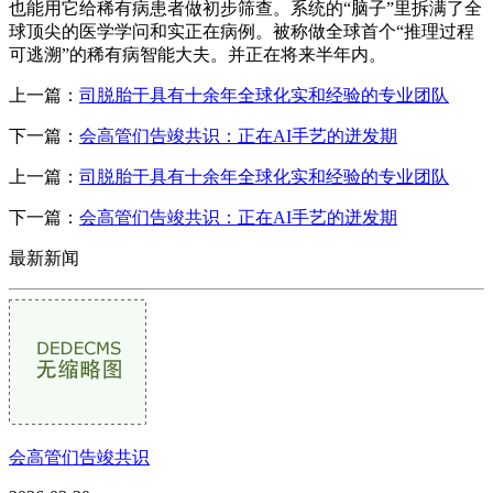
也能用它给稀有病患者做初步筛查。系统的“脑子”里拆满了全
球顶尖的医学学问和实正在病例。被称做全球首个“推理过程
可逃溯”的稀有病智能大夫。并正在将来半年内。
上一篇：
司脱胎于具有十余年全球化实和经验的专业团队
下一篇：
会高管们告竣共识：正在AI手艺的迸发期
上一篇：
司脱胎于具有十余年全球化实和经验的专业团队
下一篇：
会高管们告竣共识：正在AI手艺的迸发期
最新新闻
会高管们告竣共识