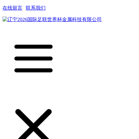
在线留言
|
联系我们