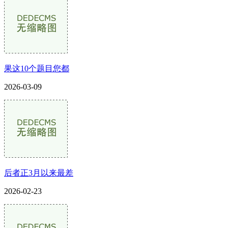
果这10个题目您都
2026-03-09
后者正3月以来最差
2026-02-23